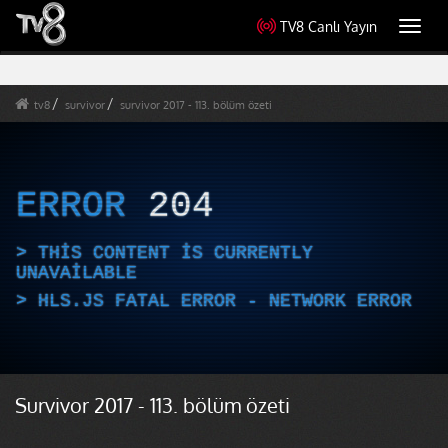
TV8 Canlı Yayın
Toggl
navig
tv8
survivor
survivor 2017 - 113. bölüm özeti
ERROR
204
THIS CONTENT IS CURRENTLY
UNAVAILABLE
HLS.JS FATAL ERROR - NETWORK ERROR
Survivor 2017 - 113. bölüm özeti