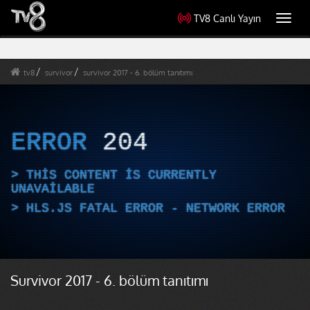
TV8 Canlı Yayın
Toggl
navig
tv8
survivor
survivor 2017 - 6. bölüm tanıtımı
ERROR
204
THIS CONTENT IS CURRENTLY
UNAVAILABLE
HLS.JS FATAL ERROR - NETWORK ERROR
Survivor 2017 - 6. bölüm tanıtımı