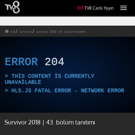
TV8 Canlı Yayın
Toggl
navig
tv8
survivor
survivor 2018 | 43. bölüm tanıtımı
ERROR
204
THIS CONTENT IS CURRENTLY
UNAVAILABLE
HLS.JS FATAL ERROR - NETWORK ERROR
Survivor 2018 | 43. bölüm tanıtımı