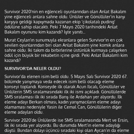
Survivor 2020'nin en eğlenceli oyunlarından olan Anlat Bakalım
yine eğlenceli anlara sahne oldu. Ünlüler ve Gönüllüler'in karşı
karşıya geldiği kapışmada kazanan ekip 'çikolatalı puding'
ödülüne sahip olacaktı. Peki 7 Mayıs 2020 tarihindeki Anlat
Bakalım oyununu kim kazandı? İşte yanıtı...
Murat Ceylan'ın sunumuyla ekranlara gelen Survivor'ın en çok
sevilen oyunlarından biri olan Anlat Bakalım yine komik anlara
sahne oldu. İki takım da birbirlerine üstünlük kurmaya çalışırken
ödül için büyük bir rekabetin içine girdi. Peki Anlat Bakalım'ı kim
kazandı?
SURVIVOR'DA NELER OLDU?
Survivor’da elenen isim belli oldu. 5 Mayıs Salı Survivor 2020 67.
bölümde yarışmaya veda edecek isim belli olacağı eleme
konseyi toplandı. Konseyde ilk olarak Acun Ilıcalı, Gönüllüler ve
Ünlülerin SMS sıralamasındaki ilk iki ismi açıkladı. Gönüllülerde
SMS sıralaması ilk iki sırada Barış ile Ardahan yer alıyordu. İlk
eleme adayı Berkan olması, kadın yarışmacıların eleme adayı
olamaması nedeniyle Yasin ile Cemal Can, Gönüllülerin diğer
eleme adayları oldu.
Survivor 2020’de Ünlülerde ise SMS sıralamasında Mert ve Ersin,
ilk iki sırada yer alıyordu. Bu durumda Mert’in eleme adaylığı
düştü. Bundan dolayı üçüncü sıradaki kişi olan Aycan’ın da eleme