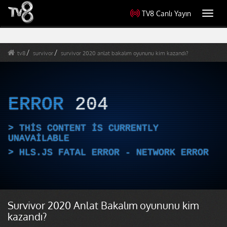
TV8 Canlı Yayın
Toggl
navig
tv8
survivor
survivor 2020 anlat bakalım oyununu kim kazandı?
ERROR
204
THIS CONTENT IS CURRENTLY
UNAVAILABLE
HLS.JS FATAL ERROR - NETWORK ERROR
Survivor 2020 Anlat Bakalım oyununu kim
kazandı?