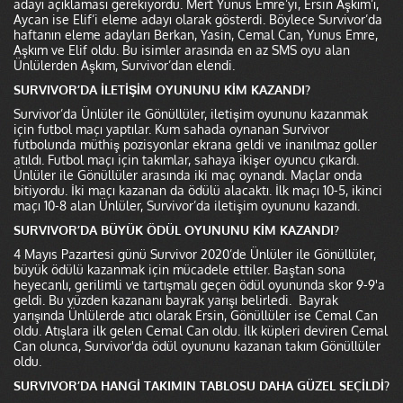
adayı açıklaması gerekiyordu. Mert Yunus Emre’yi, Ersin Aşkım’ı,
Aycan ise Elif’i eleme adayı olarak gösterdi. Böylece Survivor’da
haftanın eleme adayları Berkan, Yasin, Cemal Can, Yunus Emre,
Aşkım ve Elif oldu. Bu isimler arasında en az SMS oyu alan
Ünlülerden Aşkım, Survivor’dan elendi.
SURVIVOR’DA İLETİŞİM OYUNUNU KİM KAZANDI?
Survivor’da Ünlüler ile Gönüllüler, iletişim oyununu kazanmak
için futbol maçı yaptılar. Kum sahada oynanan Survivor
futbolunda müthiş pozisyonlar ekrana geldi ve inanılmaz goller
atıldı. Futbol maçı için takımlar, sahaya ikişer oyuncu çıkardı.
Ünlüler ile Gönüllüler arasında iki maç oynandı. Maçlar onda
bitiyordu. İki maçı kazanan da ödülü alacaktı. İlk maçı 10-5, ikinci
maçı 10-8 alan Ünlüler, Survivor’da iletişim oyununu kazandı.
SURVIVOR’DA BÜYÜK ÖDÜL OYUNUNU KİM KAZANDI?
4 Mayıs Pazartesi günü Survivor 2020’de Ünlüler ile Gönüllüler,
büyük ödülü kazanmak için mücadele ettiler. Baştan sona
heyecanlı, gerilimli ve tartışmalı geçen ödül oyununda skor 9-9'a
geldi. Bu yüzden kazananı bayrak yarışı belirledi. Bayrak
yarışında Ünlülerde atıcı olarak Ersin, Gönüllüler ise Cemal Can
oldu. Atışlara ilk gelen Cemal Can oldu. İlk küpleri deviren Cemal
Can olunca, Survivor'da ödül oyununu kazanan takım Gönüllüler
oldu.
SURVIVOR’DA HANGİ TAKIMIN TABLOSU DAHA GÜZEL SEÇİLDİ?