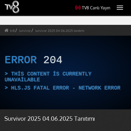
TV8 Canlı Yayın
Toggl
navig
tv8
survivor
survivor 2025 04.06.2025 tanıtımı
ERROR
204
THIS CONTENT IS CURRENTLY
UNAVAILABLE
HLS.JS FATAL ERROR - NETWORK ERROR
Survivor 2025 04.06.2025 Tanıtımı