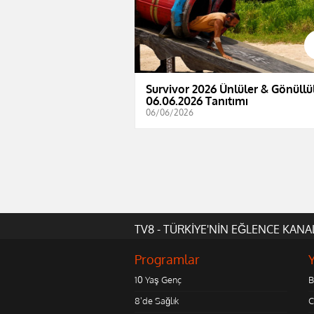
Survivor 2026 Ünlüler & Gönüllül
06.06.2026 Tanıtımı
06/06/2026
TV8 - TÜRKİYE'NİN EĞLENCE KANA
Programlar
10 Yaş Genç
B
8'de Sağlık
C