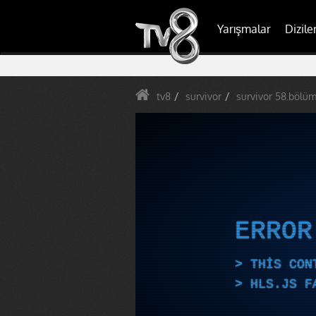
Yarışmalar
Dizile
tv8
survivor
survivor 58.bölüm
ERRO
THIS CON
HLS.JS F