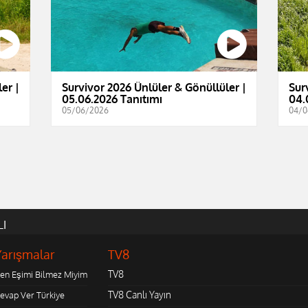
er |
Survivor 2026 Ünlüler & Gönüllüler |
Sur
05.06.2026 Tanıtımı
04.
05/06/2026
04/0
LI
Yarışmalar
TV8
TV8
en Eşimi Bilmez Miyim
TV8 Canlı Yayın
evap Ver Türkiye