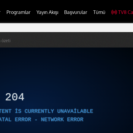
r
Programlar
Yayın Akışı
Başvurular
Tümü
TV8 Ca
 özeti
R
204
TENT IS CURRENTLY UNAVAILABLE
ATAL ERROR - NETWORK ERROR