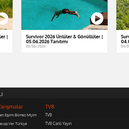
er |
Survivor 2026 Ünlüler & Gönüllüler |
Sur
05.06.2026 Tanıtımı
04.
05/06/2026
04/0
LI
Yarışmalar
TV8
TV8
en Eşimi Bilmez Miyim
TV8 Canlı Yayın
evap Ver Türkiye