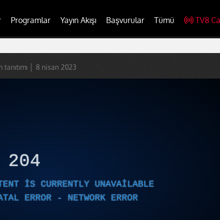
r
Programlar
Yayın Akışı
Başvurular
Tümü
TV8 Ca
m tanıtımı │ 8 nisan 2023
R
204
TENT IS CURRENTLY UNAVAILABLE
ATAL ERROR - NETWORK ERROR