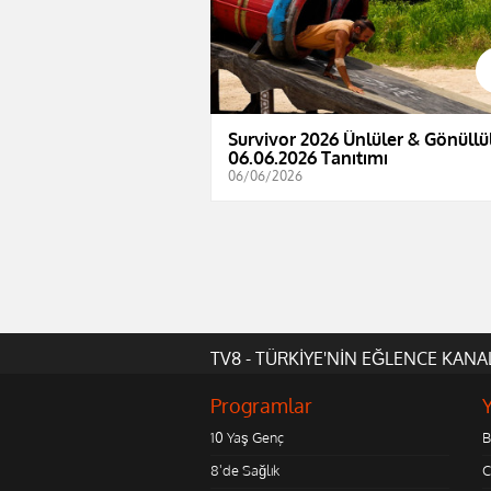
Survivor 2026 Ünlüler & Gönüllül
06.06.2026 Tanıtımı
06/06/2026
TV8 - TÜRKİYE'NİN EĞLENCE KANA
Programlar
10 Yaş Genç
B
8'de Sağlık
C