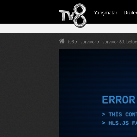
Yarışmalar
Dizile
tv8
survivor
survivor 63. bölü
ERRO
THIS CON
HLS.JS F