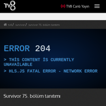
TV8 Canlı Yayın
Toggl
navig
tv8
survivor
survivor 75. bölüm tanıtımı
ERROR
204
THIS CONTENT IS CURRENTLY
UNAVAILABLE
HLS.JS FATAL ERROR - NETWORK ERROR
Survivor 75. bölüm tanıtımı