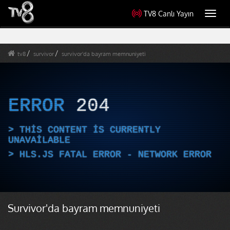
TV8 Canlı Yayın
Toggl
navig
tv8
survivor
survivor'da bayram memnuniyeti
ERROR
204
THIS CONTENT IS CURRENTLY
UNAVAILABLE
HLS.JS FATAL ERROR - NETWORK ERROR
Survivor'da bayram memnuniyeti