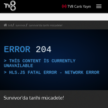
TV8 Canlı Yayın
Toggl
navig
tv8
survivor
survivor'da tarihi mücadele!
ERROR
204
THIS CONTENT IS CURRENTLY
UNAVAILABLE
HLS.JS FATAL ERROR - NETWORK ERROR
Survivor'da tarihi mücadele!