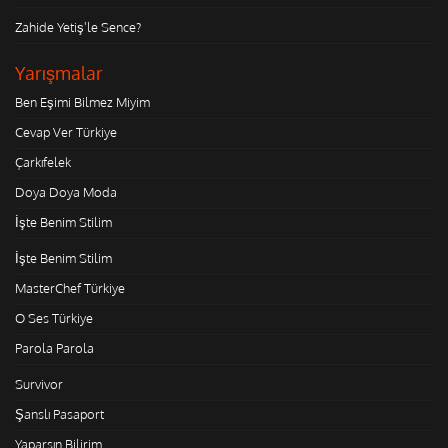
Zahide Yetiş'le Sence?
Yarışmalar
Ben Eşimi Bilmez Miyim
Cevap Ver Türkiye
Çarkıfelek
Doya Doya Moda
İşte Benim Stilim
İşte Benim Stilim
MasterChef Türkiye
O Ses Türkiye
Parola Parola
Survivor
Şanslı Pasaport
Yaparsın Bilirim