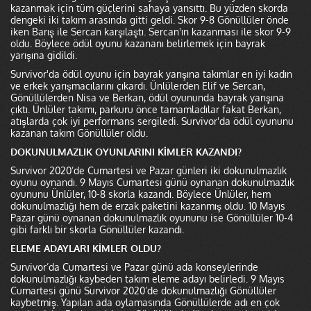
kazanmak için tüm güçlerini sahaya yansıttı. Bu yüzden skorda
dengeki iki takım arasında gitti geldi. Skor 9-8 Gönüllüler önde
iken Barış ile Sercan karşılaştı. Sercan'ın kazanması ile skor 9-9
oldu. Böylece ödül oyunu kazananı belirlemek için bayrak
yarışına gidildi.
Survivor'da ödül oyunu için bayrak yarışına takımlar en iyi kadın
ve erkek yarışmacılarını çıkardı. Ünlülerden Elif ve Sercan,
Gönüllülerden Nisa ve Berkan, ödül oyununda bayrak yarışına
çıktı. Ünlüler takımı, parkuru önce tamamladılar fakat Berkan,
atışlarda çok iyi performans sergiledi. Survivor'da ödül oyununu
kazanan takım Gönüllüler oldu.
DOKUNULMAZLIK OYUNLARINI KİMLER KAZANDI?
Survivor 2020’de Cumartesi ve Pazar günleri iki dokunulmazlık
oyunu oynandı. 9 Mayıs Cumartesi günü oynanan dokunulmazlık
oyununu Ünlüler, 10-8 skorla kazandı. Böylece Ünlüler, hem
dokunulmazlığı hem de erzak paketini kazanmış oldu. 10 Mayıs
Pazar günü oynanan dokunulmazlık oyununu ise Gönüllüler 10-4
gibi farklı bir skorla Gönüllüler kazandı.
ELEME ADAYLARI KİMLER OLDU?
Survivor’da Cumartesi ve Pazar günü ada konseylerinde
dokunulmazlığı kaybeden takım eleme adayı belirledi. 9 Mayıs
Cumartesi günü Survivor 2020’de dokunulmazlığı Gönüllüler
kaybetmiş. Yapılan ada oylamasında Gönüllülerde adı en çok