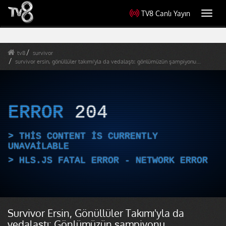
TV8 Canlı Yayın
Toggl
navig
tv8
survivor
survivor ersin, gönüllüler takımı'yla da vedalaştı: gönlümüzün şampiyonu...
ERROR
204
THIS CONTENT IS CURRENTLY
UNAVAILABLE
HLS.JS FATAL ERROR - NETWORK ERROR
Survivor Ersin, Gönüllüler Takımı'yla da
vedalaştı: Gönlümüzün şampiyonu...