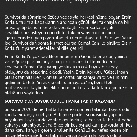
Survivor'da sürpriz ve üzücü vedasıyla herkesi hüzne boğan Ersin
Korkut, takım arkadaşlarının ardından gönüllüler takımıyla da bir
araya gelip bu isimlerle de vedalaştı. Ersin Korkut'u çok
sevdiklerini söyleyen gönüllüler takımı yarışmacıları, onu
'gönüllerindeki şampiyon' ilan ettiklerini ifade etti. Survivor Yasin
ise, Survivor'dan sonra kısmet olursa Cemal Can ile birlikte Ersin
Korkut'u ziyaret edeceklerini dile getirdi.
Ersin Korkut'u çok sevdiklerini belirten Gönüllüler ekibi, yaşına
ve fiziğine göre hiç böyle bir performans beklemediklerini
söyleyen Cemal Can, şampiyonluk için çok büyük bir aday
olduğunu da sözlerine ekledi. Yasin, Ersin Korkut'u 'Güzel insan'
olarak tanımlarken, Gönüllüler ortak bir kanıya vardı ve Ersin'in
gidişinin Ünlüler'in eskisi gibi olamayacağını, benchteki
motivasyonu kaybedeceklerini onları bir arada tutan kişinin Ersin
olduğunu söylediler.
SURVIVOR’DA BÜYÜK ÖDÜLÜ HANGİ TAKIM KAZANDI?
Survivor 2020'de her hafta Pazartesi günleri takımlar büyük ödül
için karşı karşıya geliyor. Birleşme partisi sonrasında yapılan
büyük ödül oyununda verilen ödüldeki çıta her hafta bir kat daha
yukarıya çıkarılıyor. Daha önce bir kez oynadıkları parkurda bir kez
daha karşı karşıya gelen Ünlüler ile Gönüllüler, nefes kesen bir
mücadele sergiledi. İki takımın yarışmacıları da büyük ödülü