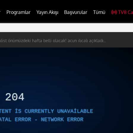
r
Programlar
Yayın Akışı
Başvurular
Tümü
TV8 Ca
alist önümüzdeki hafta belli olacak! acun ilıcalı açıkladı...
R
204
TENT IS CURRENTLY UNAVAILABLE
ATAL ERROR - NETWORK ERROR