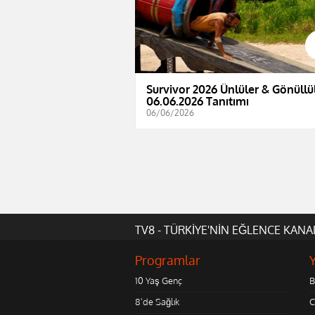
Survivor 2026 Ünlüler & Gönüllül
06.06.2026 Tanıtımı
06/06/2026
TV8 - TÜRKİYE'NİN EĞLENCE KANA
Programlar
10 Yaş Genç
B
8'de Sağlık
C