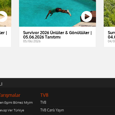
er |
Survivor 2026 Ünlüler & Gönüllüler |
Sur
05.06.2026 Tanıtımı
04.
05/06/2026
04/0
LI
Yarışmalar
TV8
TV8
en Eşimi Bilmez Miyim
TV8 Canlı Yayın
evap Ver Türkiye