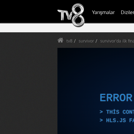
Yarışmalar
Dizile
tv8
survivor
survivor'da ilk fin
ERRO
THIS CON
HLS.JS F