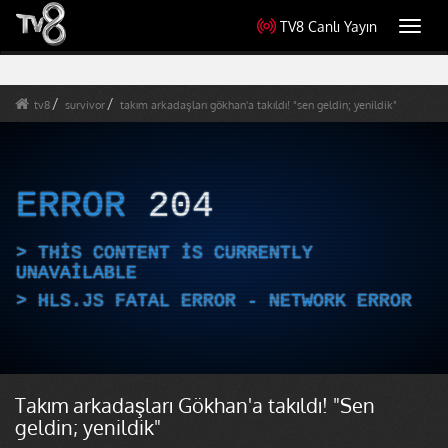
TV8 Canlı Yayın
Toggl
navig
tv8
survivor
takım arkadaşları gökhan'a takıldı! "sen geldin; yenildik"
ERROR
204
THIS CONTENT IS CURRENTLY
UNAVAILABLE
HLS.JS FATAL ERROR - NETWORK ERROR
Takım arkadaşları Gökhan'a takıldı! "Sen
geldin; yenildik"