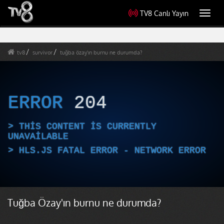
TV8 Canlı Yayın
Toggl
navig
tv8
survivor
tuğba özay'ın burnu ne durumda?
ERROR
204
THIS CONTENT IS CURRENTLY
UNAVAILABLE
HLS.JS FATAL ERROR - NETWORK ERROR
Tuğba Özay'ın burnu ne durumda?