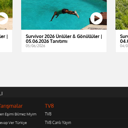
er |
Survivor 2026 Ünlüler & Gönüllüler |
Sur
05.06.2026 Tanıtımı
04.
05/06/2026
04/0
LI
Yarışmalar
TV8
TV8
en Eşimi Bilmez Miyim
TV8 Canlı Yayın
evap Ver Türkiye