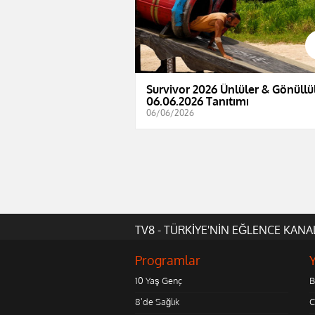
Survivor 2026 Ünlüler & Gönüllül
06.06.2026 Tanıtımı
06/06/2026
TV8 - TÜRKİYE'NİN EĞLENCE KANA
Programlar
10 Yaş Genç
B
8'de Sağlık
C