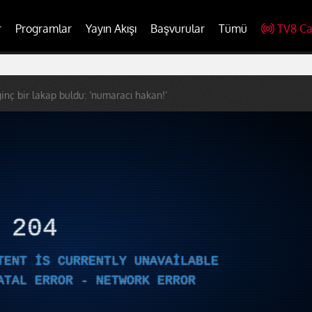
r
Programlar
Yayın Akışı
Başvurular
Tümü
TV8 Ca
ginç bir lakap buldu: ‘numaracı hakan!’
R
204
TENT IS CURRENTLY UNAVAILABLE
ATAL ERROR - NETWORK ERROR