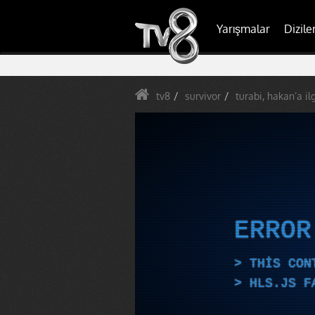
Yarışmalar
Dizile
tv8
survivor
turabi, hakan’a il
ERRO
THIS CON
HLS.JS F