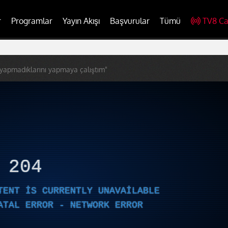
r
Programlar
Yayın Akışı
Başvurular
Tümü
TV8 Ca
 yapmadıklarını yapmaya çalıştım"
R
204
TENT IS CURRENTLY UNAVAILABLE
ATAL ERROR - NETWORK ERROR