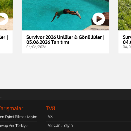
er |
Survivor 2026 Ünlüler & Gönüllüler |
Sur
05.06.2026 Tanıtımı
04.
05/06/2026
04/0
LI
Yarışmalar
TV8
TV8
en Eşimi Bilmez Miyim
TV8 Canlı Yayın
evap Ver Türkiye