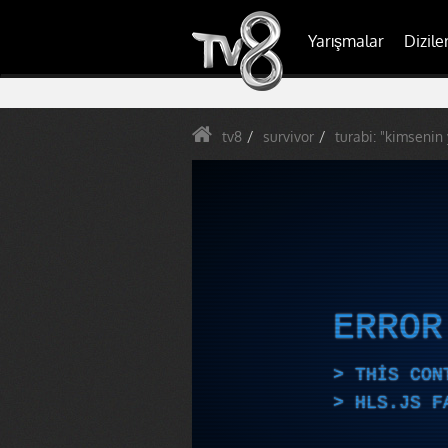
Yarışmalar
Dizile
tv8
survivor
turabi: "kimsenin
ERRO
THIS CON
HLS.JS F