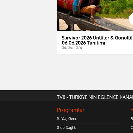
Survivor 2026 Ünlüler & Gönüllül
06.06.2026 Tanıtımı
06/06/2026
TV8 - TÜRKİYE'NİN EĞLENCE KANA
Programlar
10 Yaş Genç
B
8'de Sağlık
C