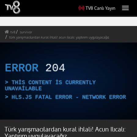
TV8 Canlı Yayın
Toggl
navig
tv8
survivor
türk yarışmacılardan kural ihlali! acun ilıcalı: yaptırım uygulayacağız
ERROR
204
THIS CONTENT IS CURRENTLY
UNAVAILABLE
HLS.JS FATAL ERROR - NETWORK ERROR
Türk yarışmacılardan kural ihlali! Acun Ilıcalı:
Yaptırım uygulayacağız