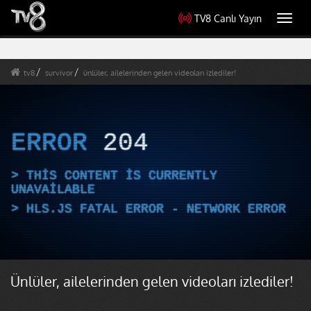
TV8 Canlı Yayın
Toggl
navig
tv8
survivor
ünlüler, ailelerinden gelen videoları izlediler!
ERROR
204
THIS CONTENT IS CURRENTLY
UNAVAILABLE
HLS.JS FATAL ERROR - NETWORK ERROR
Ünlüler, ailelerinden gelen videoları izlediler!