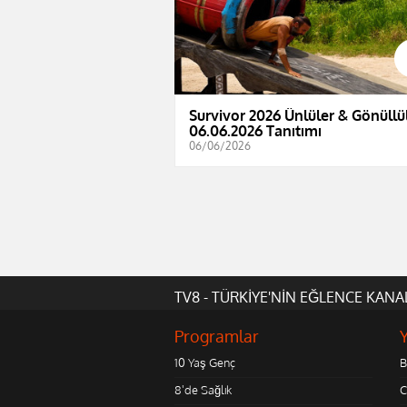
Survivor 2026 Ünlüler & Gönüllül
06.06.2026 Tanıtımı
06/06/2026
TV8 - TÜRKİYE'NİN EĞLENCE KANA
Programlar
10 Yaş Genç
B
8'de Sağlık
C