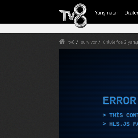
Yarışmalar
Dizile
tv8
survivor
ünlüler'de 2 yarı
ERRO
THIS CON
HLS.JS F