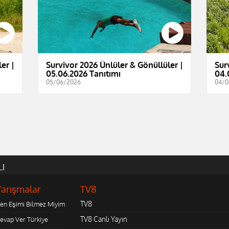
er |
Survivor 2026 Ünlüler & Gönüllüler |
Sur
05.06.2026 Tanıtımı
04.
05/06/2026
04/0
LI
Yarışmalar
TV8
TV8
en Eşimi Bilmez Miyim
TV8 Canlı Yayın
evap Ver Türkiye