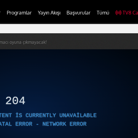
r
Programlar
Yayın Akışı
Başvurular
Tümü
TV8 Ca
şmacı oyuna çıkmayacak!
R
204
TENT IS CURRENTLY UNAVAILABLE
ATAL ERROR - NETWORK ERROR