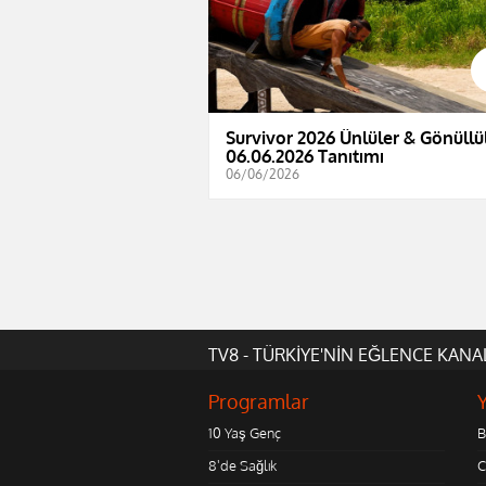
Survivor 2026 Ünlüler & Gönüllül
06.06.2026 Tanıtımı
06/06/2026
TV8 - TÜRKİYE'NİN EĞLENCE KANA
Programlar
10 Yaş Genç
B
8'de Sağlık
C