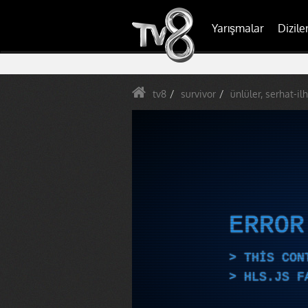
Yarışmalar
Dizile
tv8
survivor
ünlüler, serhat-il
ERRO
THIS CON
HLS.JS F