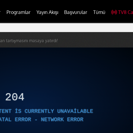
r
Programlar
Yayın Akışı
Başvurular
Tümü
TV8 Ca
han tartışmasını masaya yatırdı!
R
204
TENT IS CURRENTLY UNAVAILABLE
ATAL ERROR - NETWORK ERROR