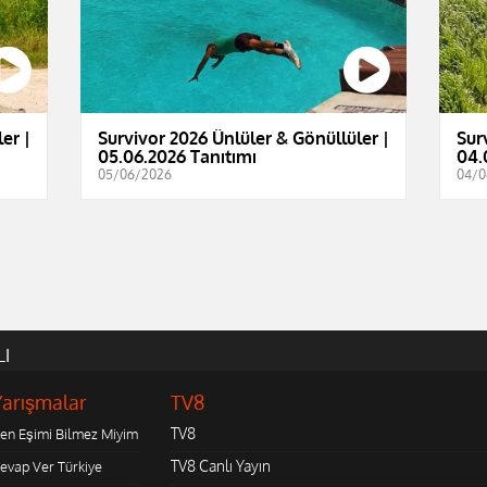
er |
Survivor 2026 Ünlüler & Gönüllüler |
Sur
05.06.2026 Tanıtımı
04.
05/06/2026
04/0
LI
Yarışmalar
TV8
TV8
en Eşimi Bilmez Miyim
TV8 Canlı Yayın
evap Ver Türkiye