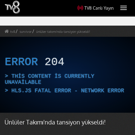
TV8 Canlı Yayın
Toggl
navig
tv8
survivor
ünlüler takımı'nda tansiyon yükseldi!
ERROR
204
THIS CONTENT IS CURRENTLY
UNAVAILABLE
HLS.JS FATAL ERROR - NETWORK ERROR
Ünlüler Takımı'nda tansiyon yükseldi!