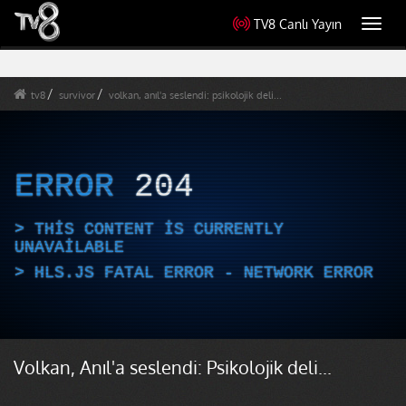
TV8 Canlı Yayın
Toggl
navig
tv8
survivor
volkan, anıl'a seslendi: psikolojik deli...
ERROR
204
THIS CONTENT IS CURRENTLY
UNAVAILABLE
HLS.JS FATAL ERROR - NETWORK ERROR
Volkan, Anıl'a seslendi: Psikolojik deli...