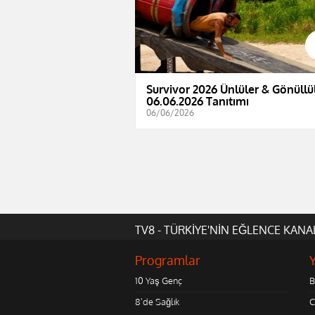
Survivor 2026 Ünlüler & Gönüllül
06.06.2026 Tanıtımı
06/06/2026
TV8 - TÜRKİYE'NİN EĞLENCE KANA
Programlar
10 Yaş Genç
B
8'de Sağlık
C