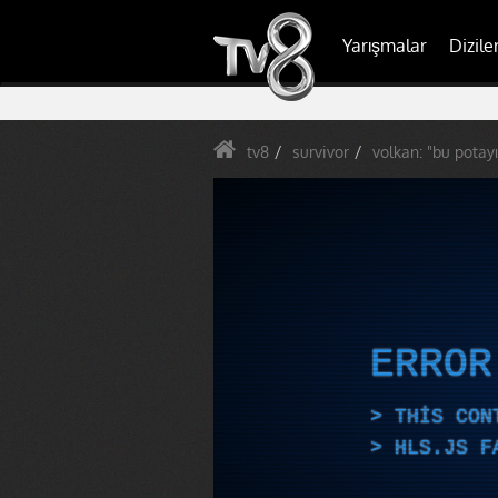
Yarışmalar
Dizile
tv8
survivor
volkan: "bu potay
ERRO
THIS CON
HLS.JS F