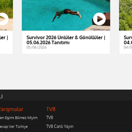
er |
Survivor 2026 Ünlüler & Gönüllüler |
Sur
05.06.2026 Tanıtımı
04.
05/06/2026
04/0
LI
Yarışmalar
TV8
TV8
en Eşimi Bilmez Miyim
TV8 Canlı Yayın
evap Ver Türkiye