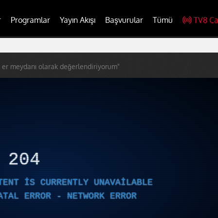
r
Programlar
Yayın Akışı
Başvurular
Tümü
TV8 Ca
ı er meydanı olarak değerlendiriyorum"
R
204
TENT IS CURRENTLY UNAVAILABLE
ATAL ERROR - NETWORK ERROR