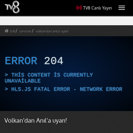
TV8 Canlı Yayın
Toggl
navig
tv8
survivor
volkan'dan anıl'a uyarı!
ERROR
204
THIS CONTENT IS CURRENTLY
UNAVAILABLE
HLS.JS FATAL ERROR - NETWORK ERROR
Volkan'dan Anıl'a uyarı!