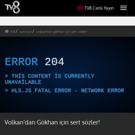
TV8 Canlı Yayın
Toggl
navig
tv8
survivor
volkan'dan gökhan için sert sözler!
ERROR
204
THIS CONTENT IS CURRENTLY
UNAVAILABLE
HLS.JS FATAL ERROR - NETWORK ERROR
Volkan'dan Gökhan için sert sözler!