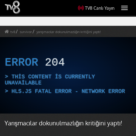
TV8 Canlı Yayın
Toggl
navig
tv8
survivor
yarışmacılar dokunulmazlığın kritiğini yaptı!
ERROR
204
THIS CONTENT IS CURRENTLY
UNAVAILABLE
HLS.JS FATAL ERROR - NETWORK ERROR
Yarışmacılar dokunulmazlığın kritiğini yaptı!