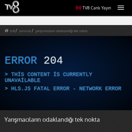
TV8 Canlı Yayın
Toggl
navig
tv8
survivor
yarışmacıların odaklandığı tek nokta
ERROR
204
THIS CONTENT IS CURRENTLY
UNAVAILABLE
HLS.JS FATAL ERROR - NETWORK ERROR
Yarışmacıların odaklandığı tek nokta