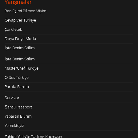
Yarışmalar
Ben Eşimi Bilmez Miyim
Cevap Ver Türkiye
Çarkıfelek
Doya Doya Moda
İşte Benim Stilim
İşte Benim Stilim
MasterChef Türkiye
O Ses Türkiye
Parola Parola
Survivor
Şanslı Pasaport
Yaparsın Bilirim
Yemekteyiz
Zahide Yetiş'le Tadımız Kaçmasın