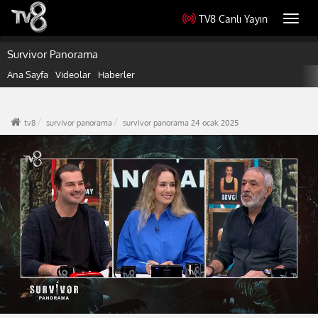
TV8 Canlı Yayın
Toggl
navig
Survivor Panorama
Ana Sayfa
Videolar
Haberler
tv8
survivor panorama
survivor panorama 24 ocak 2025