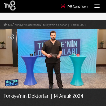
TV8 Canlı Yayın
Toggl
navig
tv8
türkiye'nin doktorları
türkiye'nin doktorları | 14 aralık 2024
Türkiye'nin Doktorları | 14 Aralık 2024