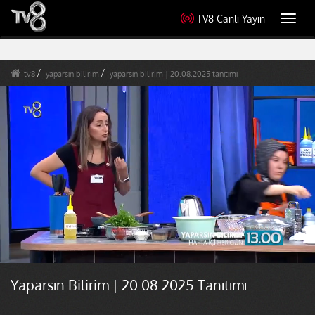
TV8 Canlı Yayın
Toggl
navig
tv8
yaparsın bilirim
yaparsın bilirim | 20.08.2025 tanıtımı
Yaparsın Bilirim | 20.08.2025 Tanıtımı