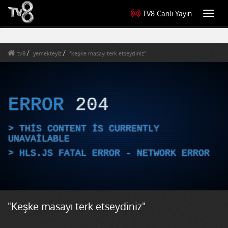
TV8 Canlı Yayın
Toggl
navig
tv8
yemekteyiz
"keşke masayı terk etseydiniz"
ERROR
204
THIS CONTENT IS CURRENTLY
UNAVAILABLE
HLS.JS FATAL ERROR - NETWORK ERROR
"Keşke masayı terk etseydiniz"