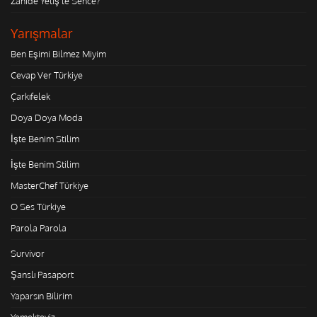
Zahide Yetiş'le Sence?
Yarışmalar
Ben Eşimi Bilmez Miyim
Cevap Ver Türkiye
Çarkıfelek
Doya Doya Moda
İşte Benim Stilim
İşte Benim Stilim
MasterChef Türkiye
O Ses Türkiye
Parola Parola
Survivor
Şanslı Pasaport
Yaparsın Bilirim
Yemekteyiz