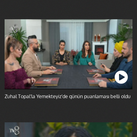
Zuhal Topal'la Yemekteyiz'de günün puanlaması belli oldu