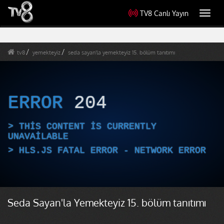
TV8 Canlı Yayın
Toggl
navig
tv8
yemekteyiz
seda sayan'la yemekteyiz 15. bölüm tanıtımı
ERROR
204
THIS CONTENT IS CURRENTLY
UNAVAILABLE
HLS.JS FATAL ERROR - NETWORK ERROR
Seda Sayan'la Yemekteyiz 15. bölüm tanıtımı