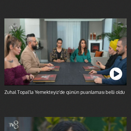
Zuhal Topal'la Yemekteyiz'de günün puanlaması belli oldu