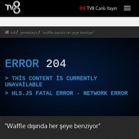
TV8 Canlı Yayın
Toggl
navig
tv8
yemekteyiz
"waffle dışında her şeye benziyor"
ERROR
204
THIS CONTENT IS CURRENTLY
UNAVAILABLE
HLS.JS FATAL ERROR - NETWORK ERROR
"Waffle dışında her şeye benziyor"