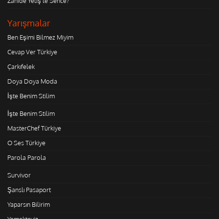
Zahide Yetiş'le Sence?
Yarışmalar
Ben Eşimi Bilmez Miyim
Cevap Ver Türkiye
Çarkıfelek
Doya Doya Moda
İşte Benim Stilim
İşte Benim Stilim
MasterChef Türkiye
O Ses Türkiye
Parola Parola
Survivor
Şanslı Pasaport
Yaparsın Bilirim
Yemekteyiz