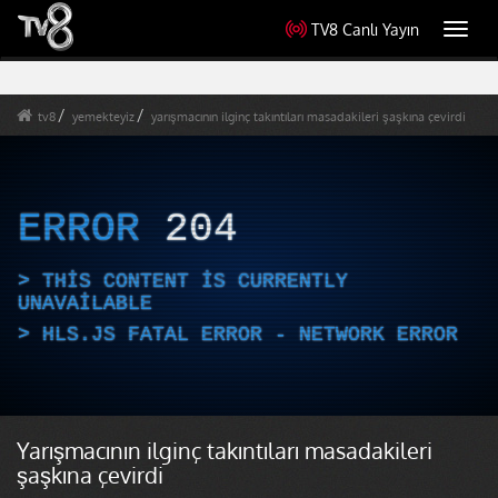
TV8 Canlı Yayın
Toggl
navig
tv8
yemekteyiz
yarışmacının ilginç takıntıları masadakileri şaşkına çevirdi
ERROR
204
THIS CONTENT IS CURRENTLY
UNAVAILABLE
HLS.JS FATAL ERROR - NETWORK ERROR
Yarışmacının ilginç takıntıları masadakileri
şaşkına çevirdi