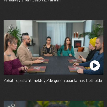
Zuhal Topal'la Yemekteyiz'de günün puanlaması belli oldu