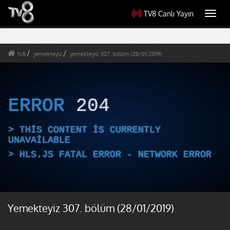
TV8 Canlı Yayın
Toggl
navig
tv8
yemekteyiz
yemekteyiz 307. bölüm (28/01/2019)
ERROR
204
THIS CONTENT IS CURRENTLY
UNAVAILABLE
HLS.JS FATAL ERROR - NETWORK ERROR
Yemekteyiz 307. bölüm (28/01/2019)