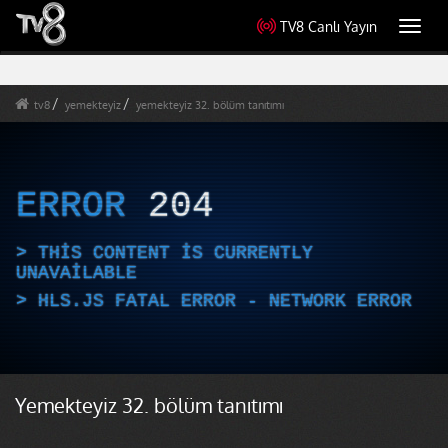
TV8 Canlı Yayın
Toggl
navig
tv8
yemekteyiz
yemekteyiz 32. bölüm tanıtımı
ERROR
204
THIS CONTENT IS CURRENTLY
UNAVAILABLE
HLS.JS FATAL ERROR - NETWORK ERROR
Yemekteyiz 32. bölüm tanıtımı