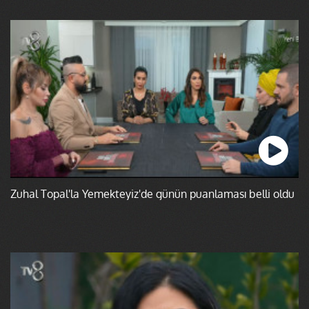
Zuhal Topal'la Yemekteyiz'de günün puanlaması belli oldu