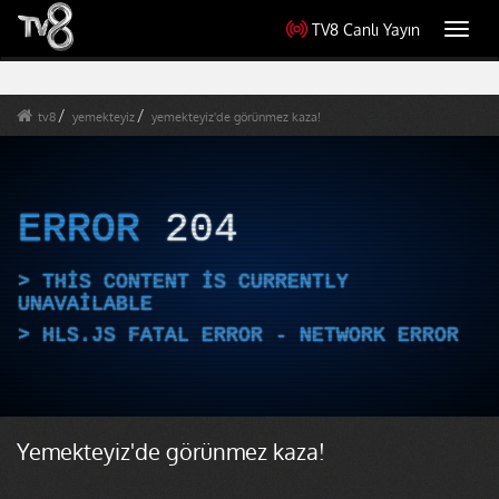
TV8 Canlı Yayın
Toggl
navig
tv8
yemekteyiz
yemekteyiz'de görünmez kaza!
ERROR
204
THIS CONTENT IS CURRENTLY
UNAVAILABLE
HLS.JS FATAL ERROR - NETWORK ERROR
Yemekteyiz'de görünmez kaza!