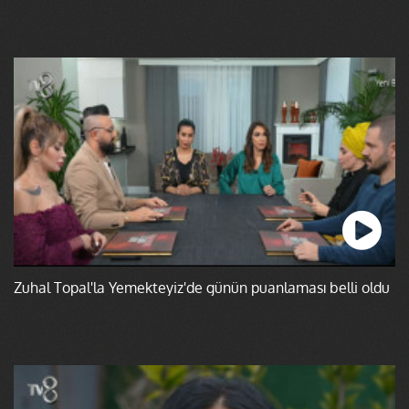
Zuhal Topal'la Yemekteyiz'de günün puanlaması belli oldu