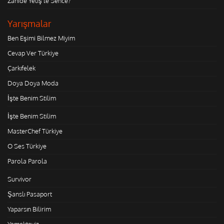
Zahide Yetiş'le Sence?
Yarışmalar
Ben Eşimi Bilmez Miyim
Cevap Ver Türkiye
Çarkıfelek
Doya Doya Moda
İşte Benim Stilim
İşte Benim Stilim
MasterChef Türkiye
O Ses Türkiye
Parola Parola
Survivor
Şanslı Pasaport
Yaparsın Bilirim
Yemekteyiz