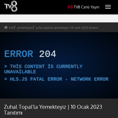
TV8 Canlı Yayın
Toggl
navig
tv8
yemekteyiz
zuhal topal'la yemekteyiz | 10 ocak 2023 tanıtımı
ERROR
204
THIS CONTENT IS CURRENTLY
UNAVAILABLE
HLS.JS FATAL ERROR - NETWORK ERROR
Zuhal Topal'la Yemekteyiz | 10 Ocak 2023
Tanıtımı