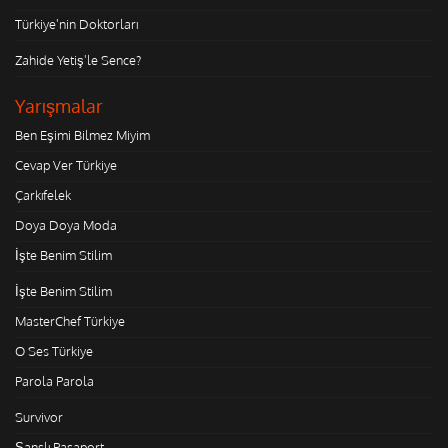
Türkiye'nin Doktorları
Zahide Yetiş'le Sence?
Yarışmalar
Ben Eşimi Bilmez Miyim
Cevap Ver Türkiye
Çarkıfelek
Doya Doya Moda
İşte Benim Stilim
İşte Benim Stilim
MasterChef Türkiye
O Ses Türkiye
Parola Parola
Survivor
Şanslı Pasaport