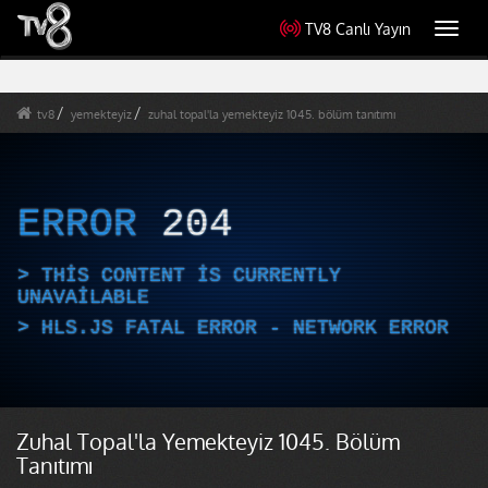
TV8 Canlı Yayın
Toggl
navig
tv8
yemekteyiz
zuhal topal'la yemekteyiz 1045. bölüm tanıtımı
ERROR
204
THIS CONTENT IS CURRENTLY
UNAVAILABLE
HLS.JS FATAL ERROR - NETWORK ERROR
Zuhal Topal'la Yemekteyiz 1045. Bölüm
Tanıtımı