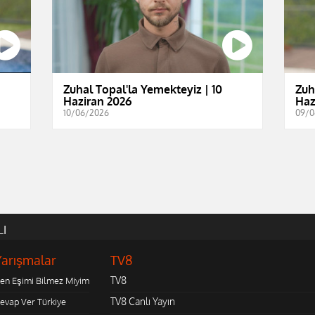
Zuhal Topal'la Yemekteyiz | 10
Zuh
Haziran 2026
Haz
10/06/2026
09/0
LI
Yarışmalar
TV8
TV8
en Eşimi Bilmez Miyim
TV8 Canlı Yayın
evap Ver Türkiye