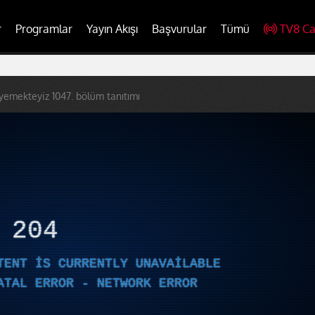
r
Programlar
Yayın Akışı
Başvurular
Tümü
TV8 Ca
 yemekteyiz 1047. bölüm tanıtımı
R
204
TENT IS CURRENTLY UNAVAILABLE
ATAL ERROR - NETWORK ERROR