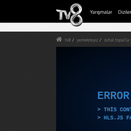
Yarışmalar
Dizile
tv8
yemekteyiz
zuhal topal'la
ERRO
THIS CON
HLS.JS F