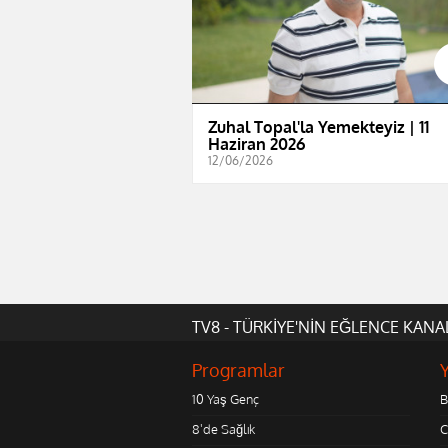
Zuhal Topal'la Yemekteyiz | 11
Haziran 2026
12/06/2026
TV8 - TÜRKİYE'NİN EĞLENCE KANA
Programlar
10 Yaş Genç
B
8'de Sağlık
C