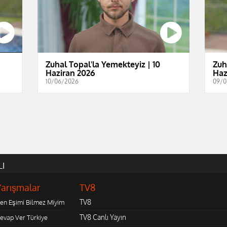
Zuhal Topal'la Yemekteyiz | 10
Zuh
Haziran 2026
Haz
10/06/2026
09/0
LI
Yarışmalar
TV8
TV8
en Eşimi Bilmez Miyim
TV8 Canlı Yayın
evap Ver Türkiye