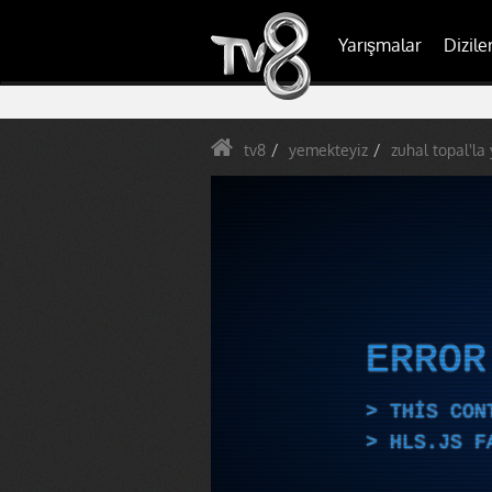
Yarışmalar
Dizile
tv8
yemekteyiz
zuhal topal'la
ERRO
THIS CON
HLS.JS F