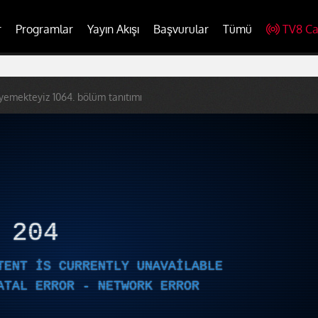
r
Programlar
Yayın Akışı
Başvurular
Tümü
TV8 Ca
 yemekteyiz 1064. bölüm tanıtımı
R
204
TENT IS CURRENTLY UNAVAILABLE
ATAL ERROR - NETWORK ERROR