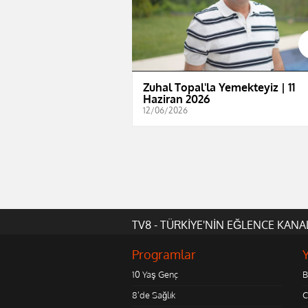
Zuhal Topal'la Yemekteyiz | 11
Haziran 2026
12/06/2026
TV8 - TÜRKİYE'NİN EĞLENCE KANA
Programlar
10 Yaş Genç
B
8'de Sağlık
C