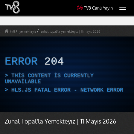
TV8 Canlı Yayın
Toggl
navig
tv8
yemekteyiz
zuhal topal'la yemekteyiz | 11 mayıs 2026
ERROR
204
THIS CONTENT IS CURRENTLY
UNAVAILABLE
HLS.JS FATAL ERROR - NETWORK ERROR
Zuhal Topal'la Yemekteyiz | 11 Mayıs 2026