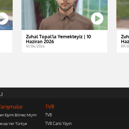
Zuhal Topal'la Yemekteyiz | 10
Zuh
Haziran 2026
Haz
10/06/2026
09/0
LI
Yarışmalar
TV8
TV8
en Eşimi Bilmez Miyim
TV8 Canlı Yayın
evap Ver Türkiye