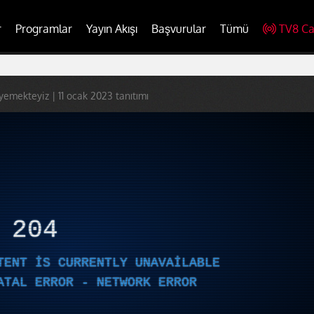
r
Programlar
Yayın Akışı
Başvurular
Tümü
TV8 Ca
 yemekteyiz | 11 ocak 2023 tanıtımı
R
204
TENT IS CURRENTLY UNAVAILABLE
ATAL ERROR - NETWORK ERROR