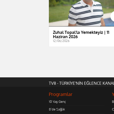
Zuhal Topal'la Yemekteyiz | 11
Haziran 2026
12/06/2026
TV8 - TÜRKİYE'NİN EĞLENCE KANA
Programlar
10 Yaş Genç
B
8'de Sağlık
C