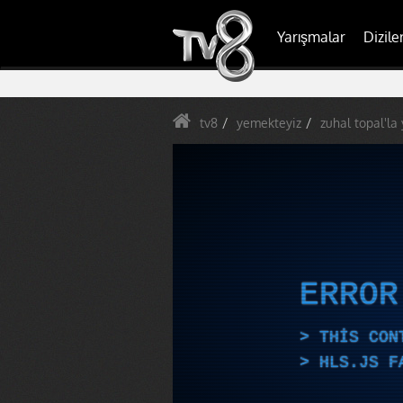
Yarışmalar
Dizile
tv8
yemekteyiz
zuhal topal'la
ERRO
THIS CON
HLS.JS F