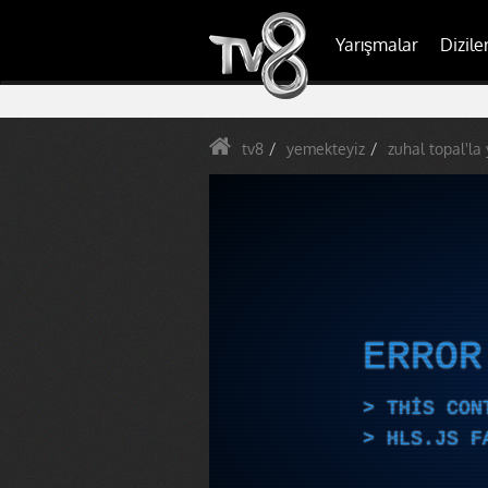
Yarışmalar
Dizile
tv8
yemekteyiz
zuhal topal'la
ERRO
THIS CON
HLS.JS F