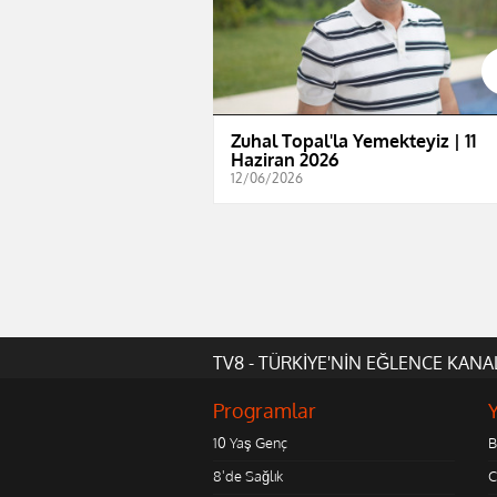
Zuhal Topal'la Yemekteyiz | 11
Haziran 2026
12/06/2026
TV8 - TÜRKİYE'NİN EĞLENCE KANA
Programlar
10 Yaş Genç
B
8'de Sağlık
C