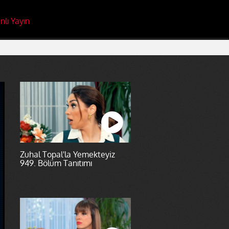
nlı Yayın
Zuhal Topal'la Yemekteyiz
949. Bölüm Tanıtımı