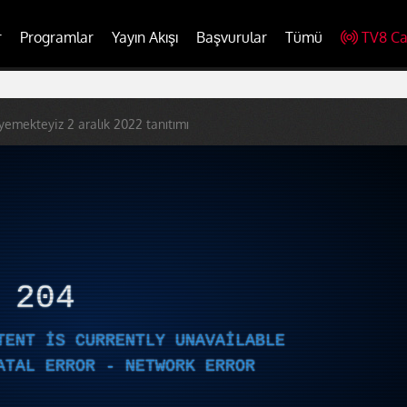
r
Programlar
Yayın Akışı
Başvurular
Tümü
TV8 Ca
 yemekteyiz 2 aralık 2022 tanıtımı
R
204
TENT IS CURRENTLY UNAVAILABLE
ATAL ERROR - NETWORK ERROR