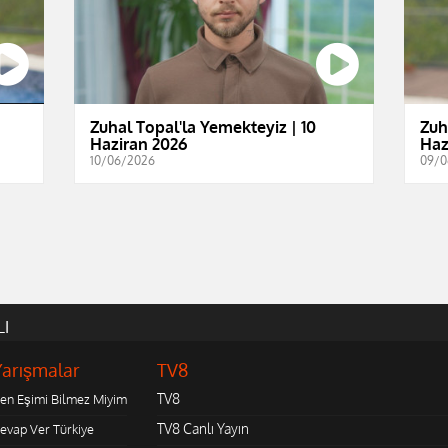
Zuhal Topal'la Yemekteyiz | 10
Zuh
Haziran 2026
Haz
10/06/2026
09/0
LI
Yarışmalar
TV8
TV8
en Eşimi Bilmez Miyim
TV8 Canlı Yayın
evap Ver Türkiye