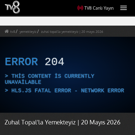
TV8 Canlı Yayın
Toggl
navig
tv8
yemekteyiz
zuhal topal'la yemekteyiz | 20 mayıs 2026
ERROR
204
THIS CONTENT IS CURRENTLY
UNAVAILABLE
HLS.JS FATAL ERROR - NETWORK ERROR
Zuhal Topal'la Yemekteyiz | 20 Mayıs 2026