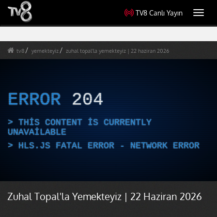
TV8 Canlı Yayın
Toggl
navig
tv8
yemekteyiz
zuhal topal'la yemekteyiz | 22 haziran 2026
ERROR
204
THIS CONTENT IS CURRENTLY
UNAVAILABLE
HLS.JS FATAL ERROR - NETWORK ERROR
Zuhal Topal'la Yemekteyiz | 22 Haziran 2026