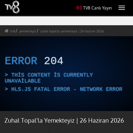
TV8 Canlı Yayın
Toggl
navig
tv8
yemekteyiz
zuhal topal'la yemekteyiz | 26 haziran 2026
ERROR
204
THIS CONTENT IS CURRENTLY
UNAVAILABLE
HLS.JS FATAL ERROR - NETWORK ERROR
Zuhal Topal'la Yemekteyiz | 26 Haziran 2026