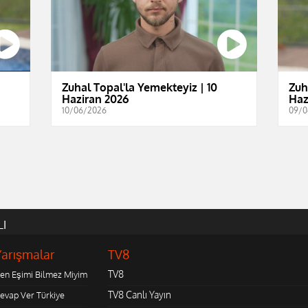
Zuhal Topal'la Yemekteyiz | 10
Zuh
Haziran 2026
Haz
10/06/2026
09/0
LI
Yarışmalar
TV8
TV8
en Eşimi Bilmez Miyim
TV8 Canlı Yayın
evap Ver Türkiye