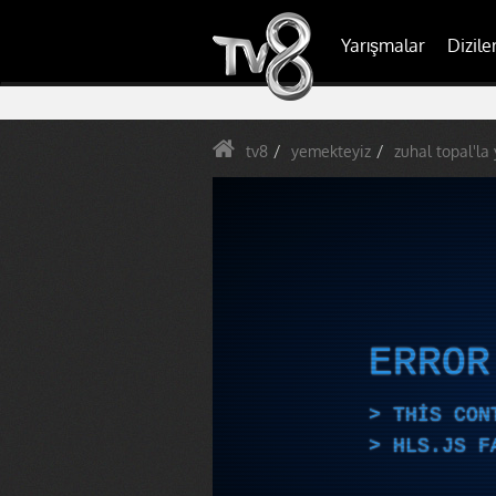
Yarışmalar
Dizile
tv8
yemekteyiz
zuhal topal'la
ERRO
THIS CON
HLS.JS F