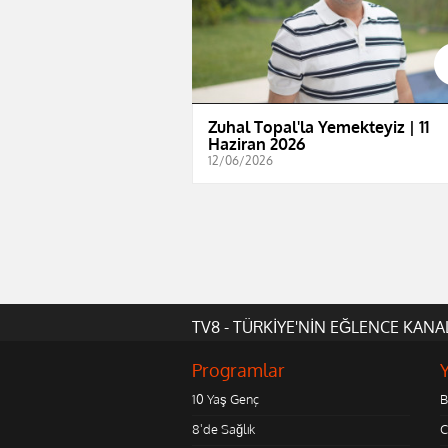
Zuhal Topal'la Yemekteyiz | 11
Haziran 2026
12/06/2026
TV8 - TÜRKİYE'NİN EĞLENCE KANA
Programlar
10 Yaş Genç
B
8'de Sağlık
C