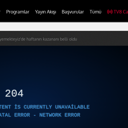
r
Programlar
Yayın Akışı
Başvurular
Tümü
TV8 Ca
 yemekteyiz'de haftanın kazananı belli oldu
R
204
TENT IS CURRENTLY UNAVAILABLE
ATAL ERROR - NETWORK ERROR