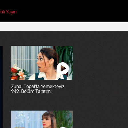
nlı Yayın
Zuhal Topal'la Yemekteyiz
949. Bölüm Tanıtımı