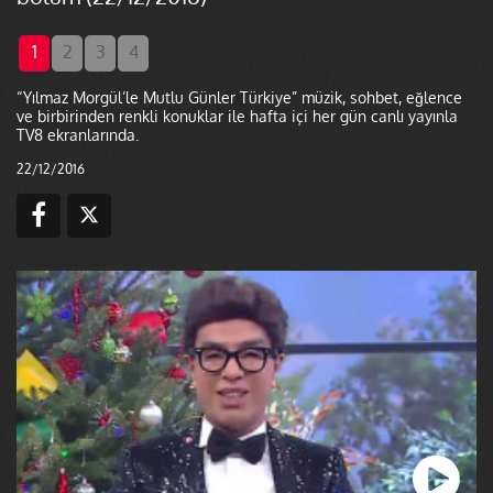
1
2
3
4
“Yılmaz Morgül’le Mutlu Günler Türkiye” müzik, sohbet, eğlence
ve birbirinden renkli konuklar ile hafta içi her gün canlı yayınla
TV8 ekranlarında.
22/12/2016